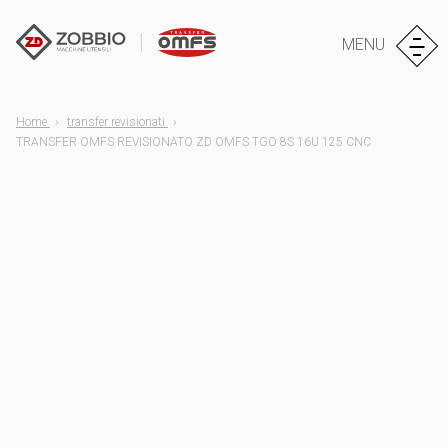
MENU
Home
transfer revisionati
TRANSFER OMFS REVISIONATO ZD OMFS TGO 8S 16U 125 CNC