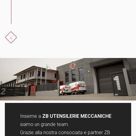
Insieme a
ZB UTENSILERIE MECCANICHE
siamo un grande team.
Grazie alla nostra consociata e partner ZB