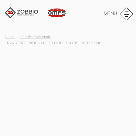
MENU
Home
transfer revisionati
TRANSFER REVISIONATO ZD OMFS TGO 9S-12U-110 CNC