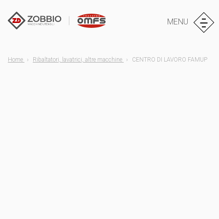
MENU
Home
Ribaltatori, lavatrici, altre macchine
CENTRO DI LAVORO FAMUP