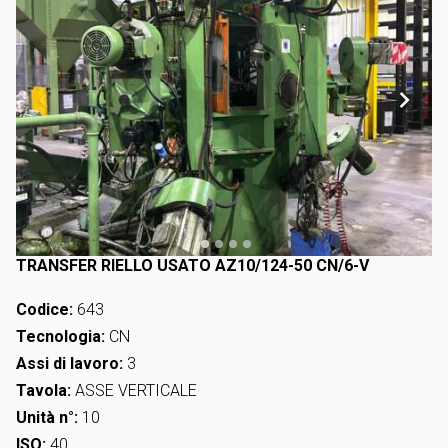
TRANSFER RIELLO USATO AZ10/124-50 CN/6-V
Codice:
643
Tecnologia:
CN
Assi di lavoro:
3
Tavola:
ASSE VERTICALE
Unità n°:
10
ISO:
40