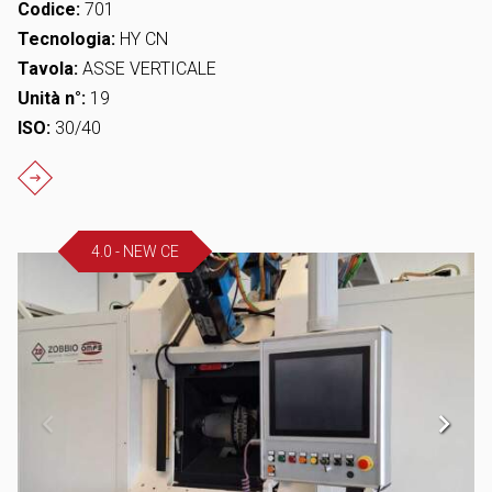
Codice:
701
Tecnologia:
HY CN
Tavola:
ASSE VERTICALE
Unità n°:
19
ISO:
30/40
4.0 - NEW CE