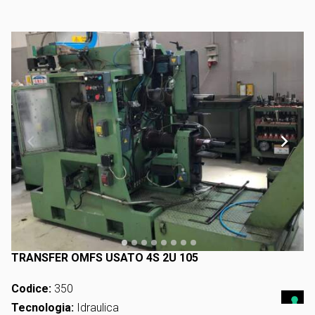
TRANSFER OMFS USATO 4S 2U 105
Codice:
350
Tecnologia:
Idraulica