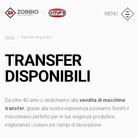
MENU
Home
Transfer disponibili
TRANSFER
DISPONIBILI
Da oltre 40 anni ci dedichiamo alla
vendita di macchine
transfer
, grazie alla nostra esperienza possiamo fornirti il
macchinario perfetto per le tue esigenze produttive,
migliorando i volumi ed i tempi di lavorazione.