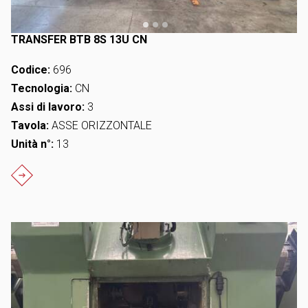
TRANSFER BTB 8S 13U CN
Codice:
696
Tecnologia:
CN
Assi di lavoro:
3
Tavola:
ASSE ORIZZONTALE
Unità n°:
13